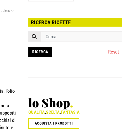
Gaudenzio
RICERCA RICETTE
Reset
a, l’olio
lo Shop
.
rno a
QUALITÀ
.
SCELTA
.
FANTASIA
 appositi
cchiai di
ACQUISTA I PRODOTTI
inuto e