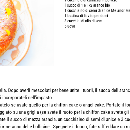
1 cucchiaio di cannella in polvere
il succo di 1 e 1/2 arance bio
1 cucchiaino di semi di anice Melandri 
1 bustina di lievito per dolci
3 cucchiai di olio di semi
5 uova
ella. Dopo averli mescolati per bene unite i tuorli, il succo dell’aranci
incorporateli nell’impasto.
atelo se usate quello per la chiffon cake o angel cake. Portate il fo
ggiato su una griglia (se avete il ruoto per la chiffon cake avrete gli
ate il succo di mezza arancia, un cucchiaino di semi di anice e 3 cu
rmeranno delle bollicine . Spegnete il fuoco, fate raffreddare un m