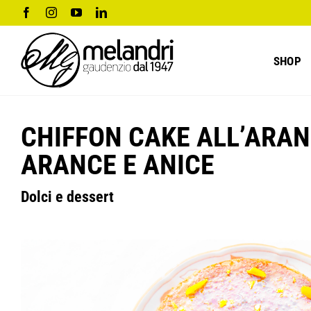
Salta
Facebook
Instagram
YouTube
LinkedIn
al
contenuto
SHOP
CHIFFON CAKE ALL’ARAN
ARANCE E ANICE
Dolci e dessert