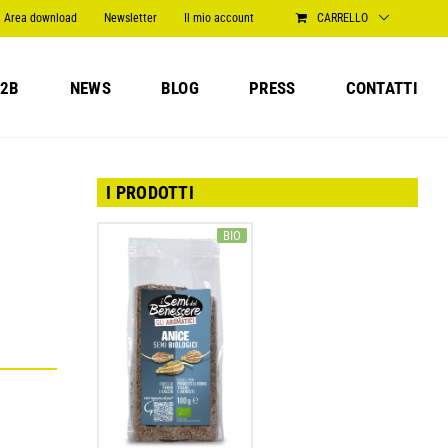
Area download
Newsletter
Il mio account
CARRELLO
2B
NEWS
BLOG
PRESS
CONTATTI
I PRODOTTI
BIO