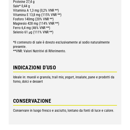
Proteine 27,4 g
Sale* 0,44 g
Vitamina A 1,3 mg (0,2% VNR **)
Vitamina E 13,8 mg (115% VNR **)
Fosforo 140mg (20% VNR **)
Magnesio 428 mg (114% VNR **)
Ferro 6,4 mg (46% VNR **)
Selenio 61 µg (111% VNR **)
*Il contenuto di sale è dovuto esclusivamente al sodio naturalmente
presente.
**VNR: Valori Nutritivi di Riferimento.
INDICAZIONI D’USO
Ideale in: muesli e granola, trail mix, yogurt, insalate, pane e prodotti da
forno, dolci e dessert
CONSERVAZIONE
Conservare in luogo fresco e asciutto, lontano da fonti di luce e calore.