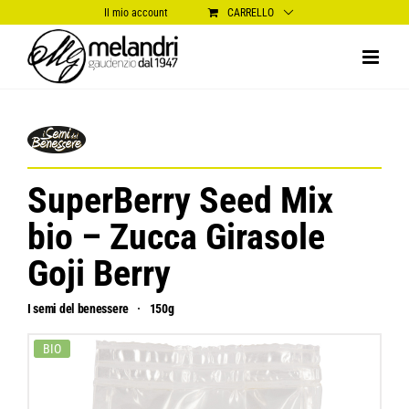
Salta
Il mio account
CARRELLO
al
contenuto
SuperBerry Seed Mix
bio – Zucca Girasole
Goji Berry
I semi del benessere
150g
BIO