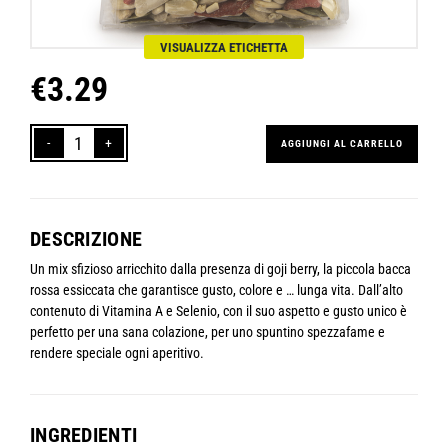
VISUALIZZA ETICHETTA
€
3.29
AGGIUNGI AL CARRELLO
SuperBerry
Seed
Mix
bio
DESCRIZIONE
–
Zucca
Un mix sfizioso arricchito dalla presenza di goji berry, la piccola bacca
Girasole
rossa essiccata che garantisce gusto, colore e … lunga vita. Dall’alto
Goji
contenuto di Vitamina A e Selenio, con il suo aspetto e gusto unico è
Berry
perfetto per una sana colazione, per uno spuntino spezzafame e
quantità
rendere speciale ogni aperitivo.
INGREDIENTI