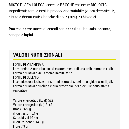
MISTO DI SEMI OLEOSI secchi e BACCHE essiccate BIOLOGICI
Ingredienti: semi oleosi in proporzione variabile (zucca decorticati*,
girasole decorticati*), bacche di goji* (20%). *=biologici.
Può contenere tracce di cereali contenenti glutine, soia, sesamo,
senape e lupini
VALORI NUTRIZIONALI
FONTE DI VITAMINA A
La vitamina A contribuisce al mantenimento di una pelle normale e alla
normale funzione del sistema immunitario
FONTE DI SELENIO
Il selenio contribuisce al mantenimento di capelli e unghie normali, alla
normale funzione tiroidea e alla protezione delle cellule dallo stress
ossidativo
Valore energetico (kcal) 522
Valore energetico (kJ) 2168
Grassi 36,9 g
di cui: saturi 5,1 g
Carboidrati 16,4 g
di cui: zuccheri 14,5 g
Fibre 7,3 g