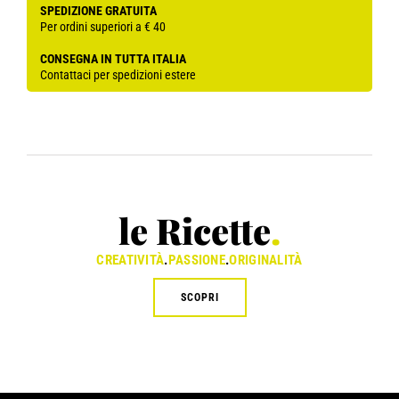
SPEDIZIONE GRATUITA
Per ordini superiori a € 40
CONSEGNA IN TUTTA ITALIA
Contattaci per spedizioni estere
le Ricette
.
CREATIVITÀ
.
PASSIONE
.
ORIGINALITÀ
SCOPRI