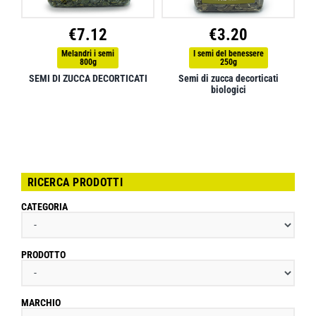
€
7.12
€
3.20
Melandri i semi
I semi del benessere
800g
250g
SEMI DI ZUCCA DECORTICATI
Semi di zucca decorticati
biologici
RICERCA PRODOTTI
CATEGORIA
PRODOTTO
MARCHIO