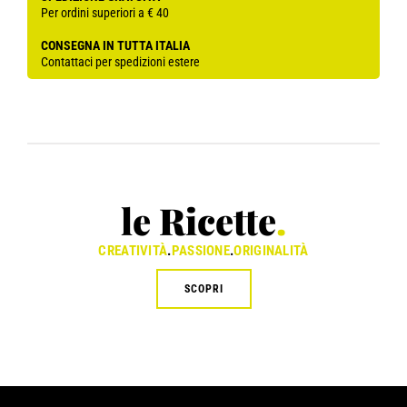
Per ordini superiori a € 40
CONSEGNA IN TUTTA ITALIA
Contattaci per spedizioni estere
le Ricette
.
CREATIVITÀ
.
PASSIONE
.
ORIGINALITÀ
SCOPRI