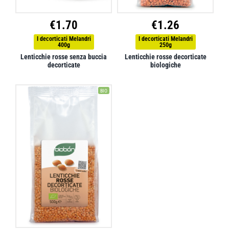
€
1.70
€
1.26
I decorticati Melandri
I decorticati Melandri
400g
250g
Lenticchie rosse senza buccia
Lenticchie rosse decorticate
decorticate
biologiche
BIO