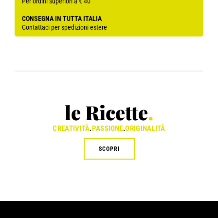
Per ordini superiori a € 40
CONSEGNA IN TUTTA ITALIA
Contattaci per spedizioni estere
le Ricette
.
CREATIVITÀ
.
PASSIONE
.
ORIGINALITÀ
SCOPRI