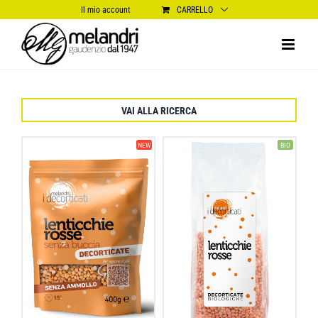
Salta
Il mio account
CARRELLO
al
contenuto
VAI ALLA RICERCA
NEW
BIO