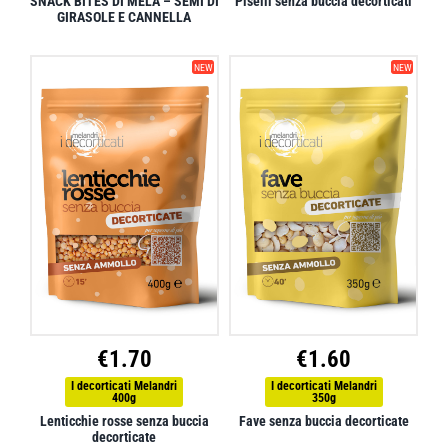
SNACK BITES DI MELA – SEMI DI
Piselli senza buccia decorticati
GIRASOLE E CANNELLA
NEW
NEW
€
1.70
€
1.60
I decorticati Melandri
I decorticati Melandri
400g
350g
Lenticchie rosse senza buccia
Fave senza buccia decorticate
decorticate