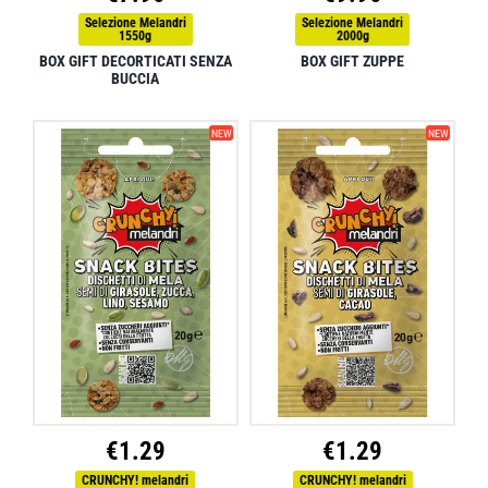
Selezione Melandri
Selezione Melandri
1550g
2000g
BOX GIFT DECORTICATI SENZA
BOX GIFT ZUPPE
BUCCIA
NEW
NEW
€
1.29
€
1.29
CRUNCHY! melandri
CRUNCHY! melandri