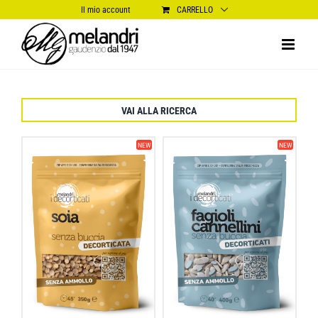
Salta
Il mio account
CARRELLO
al
contenuto
VAI ALLA RICERCA
NEW
NEW