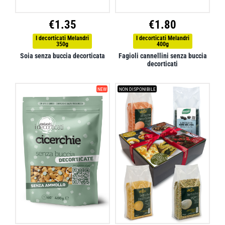
€
1.35
€
1.80
I decorticati Melandri
I decorticati Melandri
350g
400g
Soia senza buccia decorticata
Fagioli cannellini senza buccia
decorticati
NEW
NON DISPONIBILE