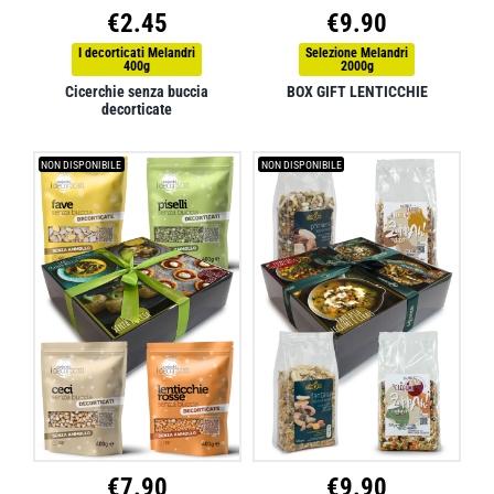
€
2.45
€
9.90
I decorticati Melandri
Selezione Melandri
400g
2000g
Cicerchie senza buccia
BOX GIFT LENTICCHIE
decorticate
NON DISPONIBILE
NON DISPONIBILE
€
7.90
€
9.90