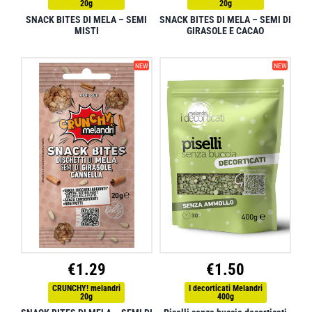
20g
20g
SNACK BITES DI MELA – SEMI
SNACK BITES DI MELA – SEMI DI
MISTI
GIRASOLE E CACAO
NEW
NEW
€
1.29
€
1.50
CRUNCHY! melandri
I decorticati Melandri
20g
400g