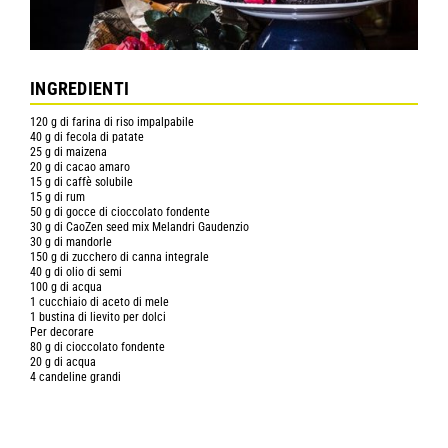
INGREDIENTI
120 g di farina di riso impalpabile
40 g di fecola di patate
25 g di maizena
20 g di cacao amaro
15 g di caffè solubile
15 g di rum
50 g di gocce di cioccolato fondente
30 g di CaoZen seed mix Melandri Gaudenzio
30 g di mandorle
150 g di zucchero di canna integrale
40 g di olio di semi
100 g di acqua
1 cucchiaio di aceto di mele
1 bustina di lievito per dolci
Per decorare
80 g di cioccolato fondente
20 g di acqua
4 candeline grandi