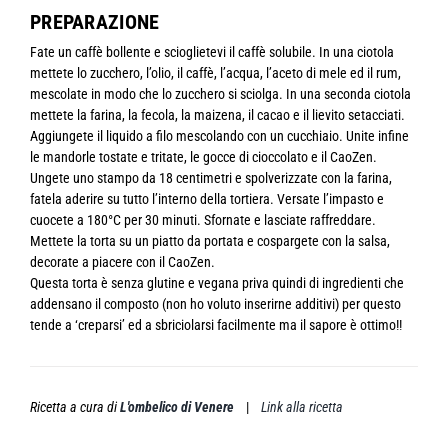
PREPARAZIONE
Fate un caffè bollente e scioglietevi il caffè solubile. In una ciotola
mettete lo zucchero, l’olio, il caffè, l’acqua, l’aceto di mele ed il rum,
mescolate in modo che lo zucchero si sciolga. In una seconda ciotola
mettete la farina, la fecola, la maizena, il cacao e il lievito setacciati.
Aggiungete il liquido a filo mescolando con un cucchiaio. Unite infine
le mandorle tostate e tritate, le gocce di cioccolato e il CaoZen.
Ungete uno stampo da 18 centimetri e spolverizzate con la farina,
fatela aderire su tutto l’interno della tortiera. Versate l’impasto e
cuocete a 180°C per 30 minuti. Sfornate e lasciate raffreddare.
Mettete la torta su un piatto da portata e cospargete con la salsa,
decorate a piacere con il CaoZen.
Questa torta è senza glutine e vegana priva quindi di ingredienti che
addensano il composto (non ho voluto inserirne additivi) per questo
tende a ‘creparsi’ ed a sbriciolarsi facilmente ma il sapore è ottimo!!
Ricetta a cura di
L'ombelico di Venere
|
Link alla ricetta