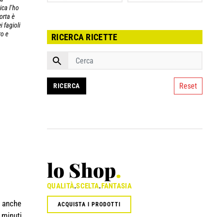
ica l’ho
orta è
i fagioli
o e
RICERCA RICETTE
Reset
lo Shop
.
QUALITÀ
.
SCELTA
.
FANTASIA
o anche
ACQUISTA I PRODOTTI
 minuti