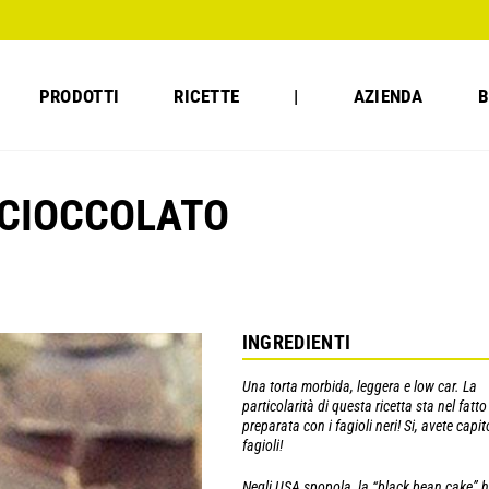
PRODOTTI
RICETTE
|
AZIENDA
B
E CIOCCOLATO
INGREDIENTI
Una torta morbida, leggera e low car. La
particolarità di questa ricetta sta nel fatto
preparata con i fagioli neri! Si, avete capit
fagioli!
Negli USA spopola, la “black bean cake” 