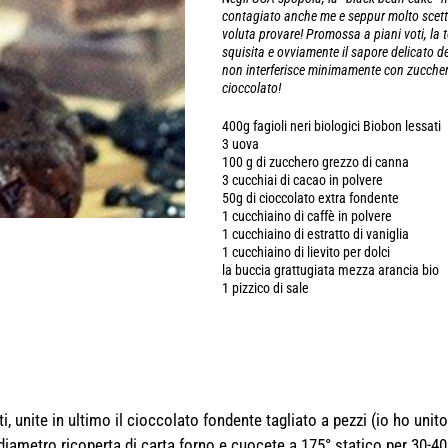
contagiato anche me e seppur molto scett
voluta provare! Promossa a piani voti, la t
squisita e ovviamente il sapore delicato de
non interferisce minimamente con zuccher
cioccolato!
400g fagioli neri biologici Biobon lessati
3 uova
100 g di zucchero grezzo di canna
3 cucchiai di cacao in polvere
50g di cioccolato extra fondente
1 cucchiaino di caffè in polvere
1 cucchiaino di estratto di vaniglia
1 cucchiaino di lievito per dolci
la buccia grattugiata mezza arancia bio
1 pizzico di sale
ti, unite in ultimo il cioccolato fondente tagliato a pezzi (io ho unit
diametro ricoperta di carta forno e cuocete a 175° statico per 30-40