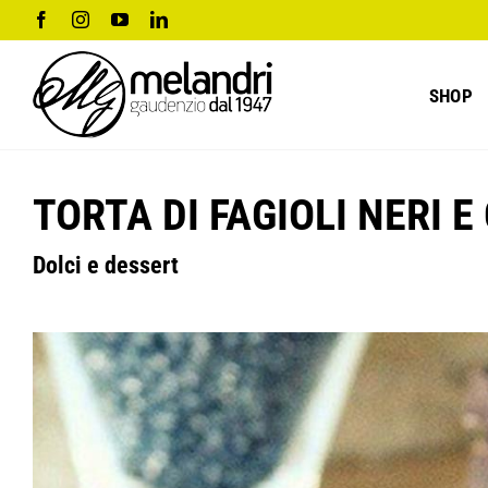
Salta
Facebook
Instagram
YouTube
LinkedIn
al
contenuto
SHOP
TORTA DI FAGIOLI NERI 
Dolci e dessert