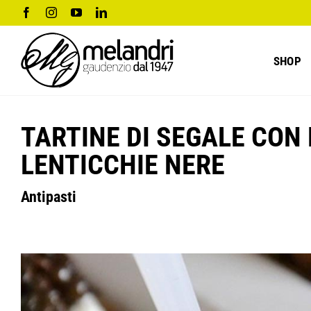
Salta
Facebook
Instagram
YouTube
LinkedIn
al
contenuto
SHOP
TARTINE DI SEGALE CON 
LENTICCHIE NERE
Antipasti