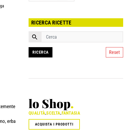
uga
RICERCA RICETTE
Reset
lo Shop
.
ntemente
QUALITÀ
.
SCELTA
.
FANTASIA
ino, erba
ACQUISTA I PRODOTTI