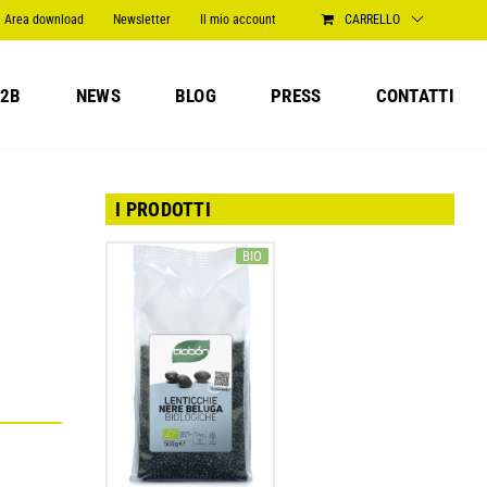
Area download
Newsletter
Il mio account
CARRELLO
2B
NEWS
BLOG
PRESS
CONTATTI
I PRODOTTI
BIO