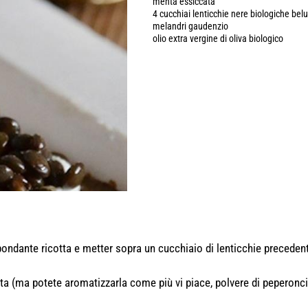
menta essiccata
4 cucchiai lenticchie nere biologiche bel
melandri gaudenzio
olio extra vergine di oliva biologico
abbondante ricotta e metter sopra un cucchiaio di lenticchie precede
nta (ma potete aromatizzarla come più vi piace, polvere di peperonc