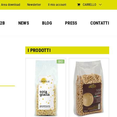
Area download
Newsletter
Il mio account
CARRELLO
2B
NEWS
BLOG
PRESS
CONTATTI
I PRODOTTI
BIO