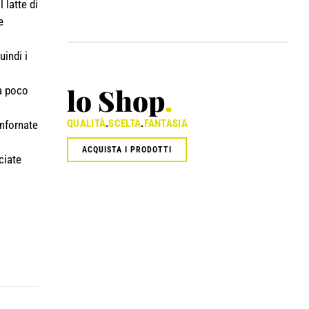
 latte di
e
indi i
lo Shop
.
a poco
QUALITÀ
.
SCELTA
.
FANTASIA
Infornate
ACQUISTA I PRODOTTI
ciate