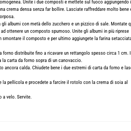
 omogenea. Unite i due composti e mettete sul fuoco aggiungendo il
una crema densa senza far bollire. Lasciate raffreddare molto bene 
corposa.
 gli albumi con metà dello zucchero e un pizzico di sale. Montate qu
no ad ottenere un composto spumoso. Unite gli albumi in più riprese
n smontare il composto e per ultimo aggiungete la farina setacciat
forno distribuite fino a ricavare un rettangolo spesso circa 1 cm. 
ta la carta da forno sopra di un canovaccio.
tto ancora calda. Chiudete bene i due estremi di carta da forno e las
 la pellicola e procedete a farcire il rotolo con la crema di soia al
 a velo. Servite.