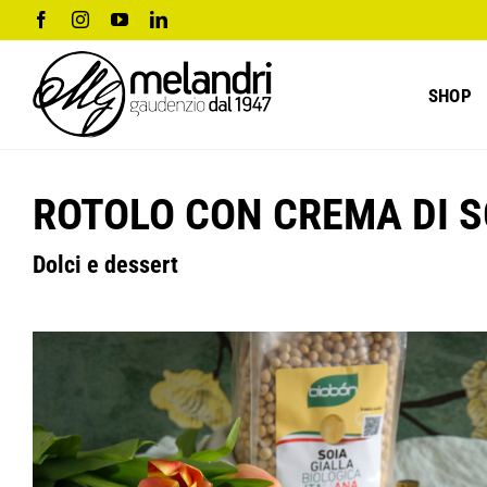
Salta
Facebook
Instagram
YouTube
LinkedIn
al
contenuto
SHOP
ROTOLO CON CREMA DI S
Dolci e dessert