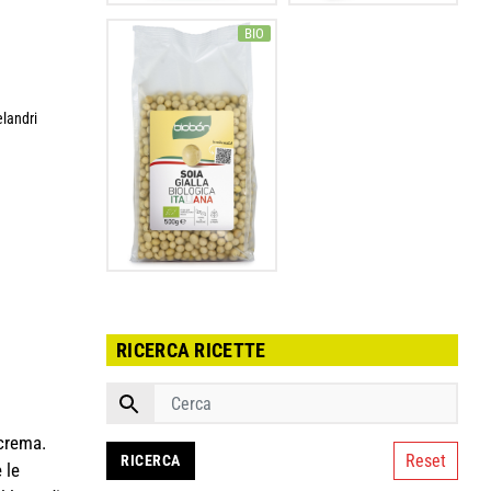
BIO
elandri
RICERCA RICETTE
 crema.
Reset
 le