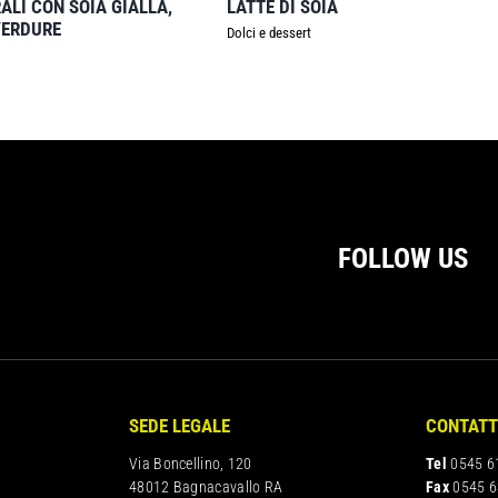
RALI CON SOIA GIALLA,
LATTE DI SOIA
VERDURE
Dolci e dessert
FOLLOW US
SEDE LEGALE
CONTATT
Via Boncellino, 120
Tel
0545 6
48012 Bagnacavallo RA
Fax
0545 6