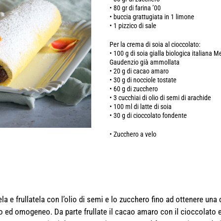
• 80 gr di farina ’00
• buccia grattugiata in 1 limone
• 1 pizzico di sale
Per la crema di soia al cioccolato:
• 100 g di soia gialla biologica italiana M
Gaudenzio già ammollata
• 20 g di cacao amaro
• 30 g di nocciole tostate
• 60 g di zucchero
• 3 cucchiai di olio di semi di arachide
• 100 ml di latte di soia
• 30 g di cioccolato fondente
• Zucchero a velo
ela e frullatela con l’olio di semi e lo zucchero fino ad ottenere una
io ed omogeneo. Da parte frullate il cacao amaro con il cioccolato e