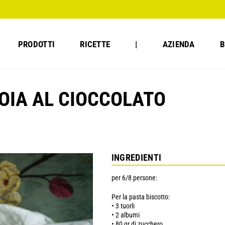
PRODOTTI
RICETTE
|
AZIENDA
B
OIA AL CIOCCOLATO
INGREDIENTI
per 6/8 persone:
Per la pasta biscotto:
• 3 tuorli
• 2 albumi
• 80 gr di zucchero