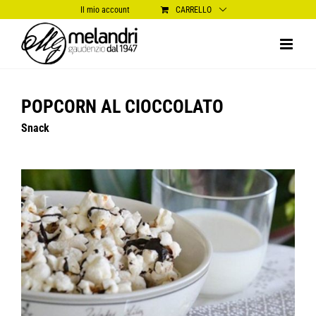
Salta
Il mio account
CARRELLO
al
contenuto
POPCORN AL CIOCCOLATO
Snack