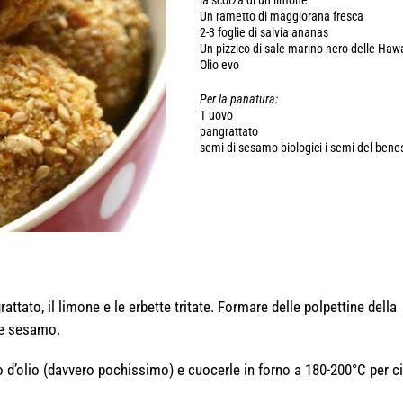
la scorza di un limone
Un rametto di maggiorana fresca
2-3 foglie di salvia ananas
Un pizzico di sale marino nero delle Hawa
Olio evo
Per la panatura:
1 uovo
pangrattato
semi di sesamo biologici i semi del bene
attato, il limone e le erbette tritate. Formare delle polpettine della
 e sesamo.
ilo d’olio (davvero pochissimo) e cuocerle in forno a 180-200°C per c