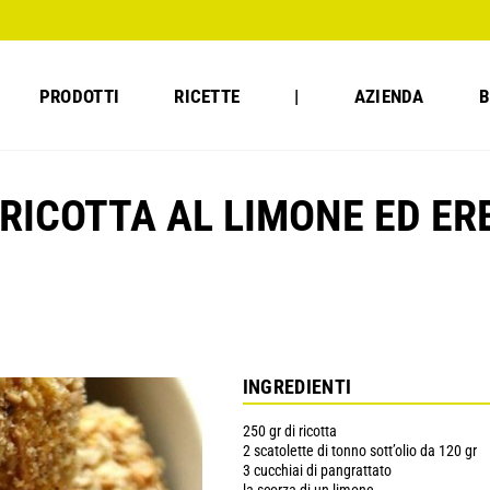
PRODOTTI
RICETTE
|
AZIENDA
B
 RICOTTA AL LIMONE ED ER
INGREDIENTI
250 gr di ricotta
2 scatolette di tonno sott’olio da 120 gr
3 cucchiai di pangrattato