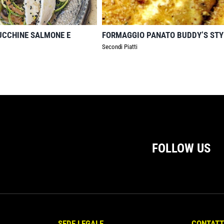
ZUCCHINE SALMONE E
FORMAGGIO PANATO BUDDY’S STY
Secondi Piatti
FOLLOW US
SEDE LEGALE
CONTATT