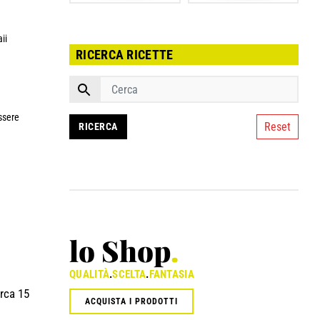
ii
RICERCA RICETTE
ssere
Reset
lo Shop
.
QUALITÀ
.
SCELTA
.
FANTASIA
irca 15
ACQUISTA I PRODOTTI