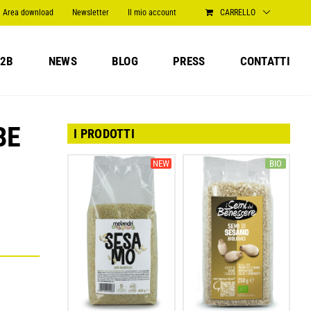
Area download
Newsletter
Il mio account
CARRELLO
2B
NEWS
BLOG
PRESS
CONTATTI
BE
I PRODOTTI
NEW
BIO