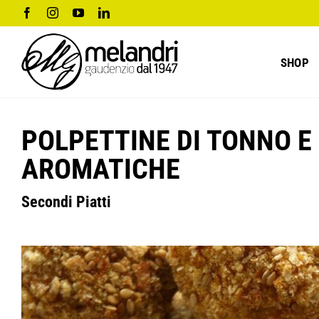
Salta
Facebook
Instagram
YouTube
LinkedIn
al
contenuto
SHOP
POLPETTINE DI TONNO E
AROMATICHE
Secondi Piatti