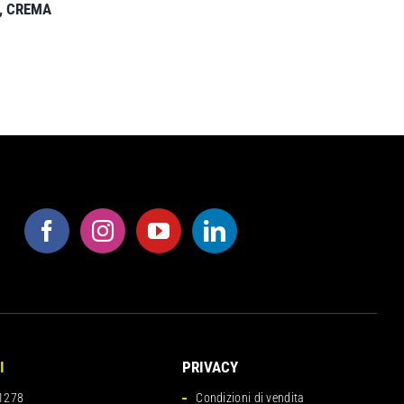
I, CREMA
I
PRIVACY
1278
Condizioni di vendita