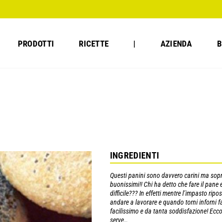
PRODOTTI
RICETTE
|
AZIENDA
B
INGREDIENTI
Questi panini sono davvero carini ma sopr
buonissimi!! Chi ha detto che fare il pane e
difficile??? In effetti mentre l’impasto ripo
andare a lavorare e quando torni inforni fa
facilissimo e da tanta soddisfazione! Ecco
serve…