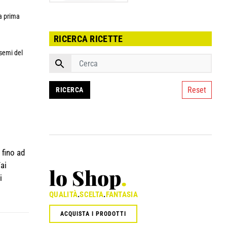
ra prima
RICERCA RICETTE
 semi del
Reset
 fino ad
Fai
lo Shop
.
i
QUALITÀ
.
SCELTA
.
FANTASIA
ACQUISTA I PRODOTTI