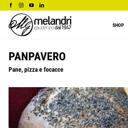
Salta
Facebook
Instagram
YouTube
LinkedIn
al
contenuto
SHOP
PANPAVERO
Pane, pizza e focacce