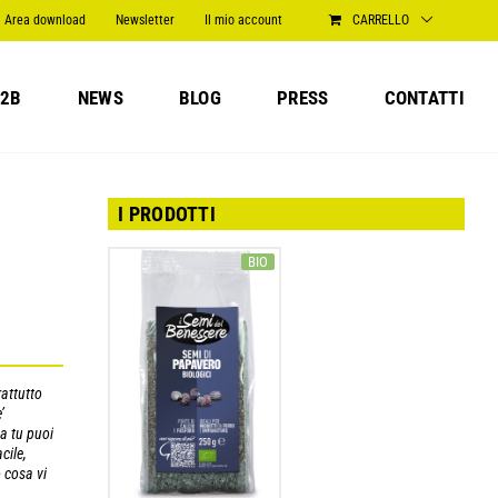
Area download
Newsletter
Il mio account
CARRELLO
2B
NEWS
BLOG
PRESS
CONTATTI
I PRODOTTI
BIO
attutto
’
sa tu puoi
cile,
 cosa vi