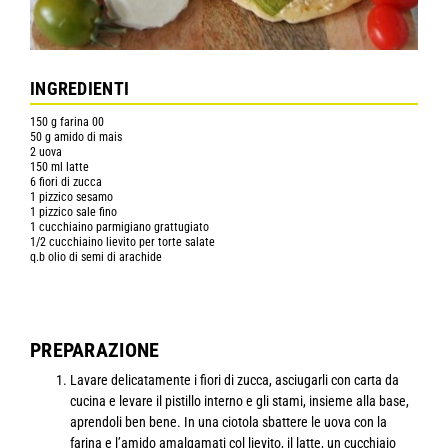
INGREDIENTI
150 g farina 00
50 g amido di mais
2 uova
150 ml latte
6 fiori di zucca
1 pizzico sesamo
1 pizzico sale fino
1 cucchiaino parmigiano grattugiato
1/2 cucchiaino lievito per torte salate
q.b olio di semi di arachide
PREPARAZIONE
Lavare delicatamente i fiori di zucca, asciugarli con carta da
cucina e levare il pistillo interno e gli stami, insieme alla base,
aprendoli ben bene. In una ciotola sbattere le uova con la
farina e l’amido amalgamati col lievito, il latte, un cucchiaio