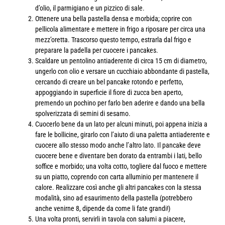
d’olio, il parmigiano e un pizzico di sale.
Ottenere una bella pastella densa e morbida; coprire con
pellicola alimentare e mettere in frigo a riposare per circa una
mezz’oretta. Trascorso questo tempo, estrarla dal frigo e
preparare la padella per cuocere i pancakes.
Scaldare un pentolino antiaderente di circa 15 cm di diametro,
ungerlo con olio e versare un cucchiaio abbondante di pastella,
cercando di creare un bel pancake rotondo e perfetto,
appoggiando in superficie il fiore di zucca ben aperto,
premendo un pochino per farlo ben aderire e dando una bella
spolverizzata di semini di sesamo.
Cuocerlo bene da un lato per alcuni minuti, poi appena inizia a
fare le bollicine, girarlo con l’aiuto di una paletta antiaderente e
cuocere allo stesso modo anche l’altro lato. Il pancake deve
cuocere bene e diventare ben dorato da entrambi i lati, bello
soffice e morbido; una volta cotto, togliere dal fuoco e mettere
su un piatto, coprendo con carta alluminio per mantenere il
calore. Realizzare così anche gli altri pancakes con la stessa
modalità, sino ad esaurimento della pastella (potrebbero
anche venirne 8, dipende da come li fate grandi!)
Una volta pronti, servirli in tavola con salumi a piacere,