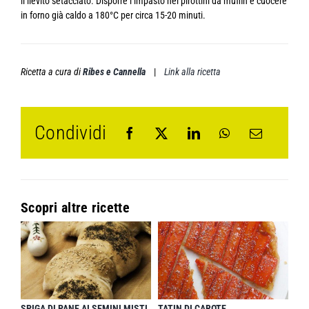
il lievito setacciato. Disporre l’impasto nei pirottini da muffin e cuocere
in forno già caldo a 180°C per circa 15-20 minuti.
Ricetta a cura di
Ribes e Cannella
|
Link alla ricetta
Condividi
Scopri altre ricette
SPIGA DI PANE AI SEMINI MISTI
TATIN DI CAROTE