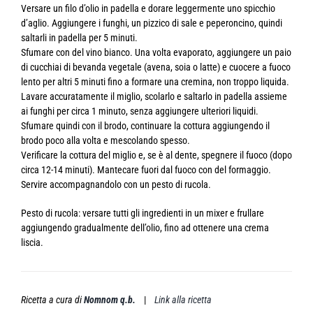
Versare un filo d’olio in padella e dorare leggermente uno spicchio
d’aglio. Aggiungere i funghi, un pizzico di sale e peperoncino, quindi
saltarli in padella per 5 minuti.
Sfumare con del vino bianco. Una volta evaporato, aggiungere un paio
di cucchiai di bevanda vegetale (avena, soia o latte) e cuocere a fuoco
lento per altri 5 minuti fino a formare una cremina, non troppo liquida.
Lavare accuratamente il miglio, scolarlo e saltarlo in padella assieme
ai funghi per circa 1 minuto, senza aggiungere ulteriori liquidi.
Sfumare quindi con il brodo, continuare la cottura aggiungendo il
brodo poco alla volta e mescolando spesso.
Verificare la cottura del miglio e, se è al dente, spegnere il fuoco (dopo
circa 12-14 minuti). Mantecare fuori dal fuoco con del formaggio.
Servire accompagnandolo con un pesto di rucola.
Pesto di rucola: versare tutti gli ingredienti in un mixer e frullare
aggiungendo gradualmente dell’olio, fino ad ottenere una crema
liscia.
Ricetta a cura di
Nomnom q.b.
|
Link alla ricetta