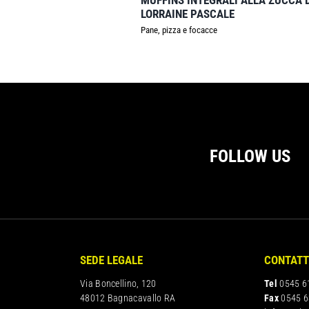
MUFFINS INTEGRALI ALLA ZUCCA 
LORRAINE PASCALE
Pane, pizza e focacce
FOLLOW US
SEDE LEGALE
CONTATT
Via Boncellino, 120
Tel
0545 6
48012 Bagnacavallo RA
Fax
0545 6