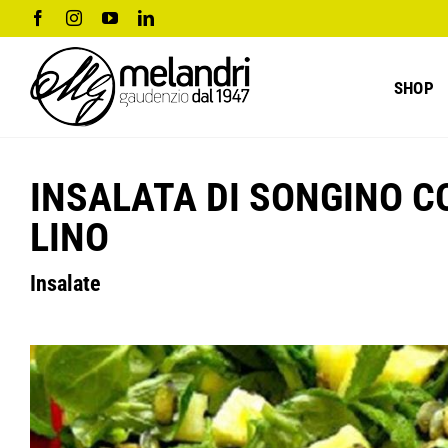
Salta
Facebook
Instagram
YouTube
LinkedIn
al
contenuto
SHOP
INSALATA DI SONGINO C
LINO
Insalate