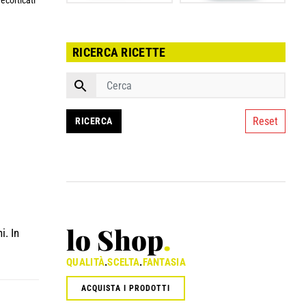
ecorticati
RICERCA RICETTE
Reset
lo Shop
.
i. In
QUALITÀ
.
SCELTA
.
FANTASIA
ACQUISTA I PRODOTTI