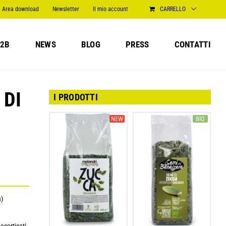
Area download
Newsletter
Il mio account
CARRELLO
2B
NEWS
BLOG
PRESS
CONTATTI
 DI
I PRODOTTI
NEW
BIO
a)