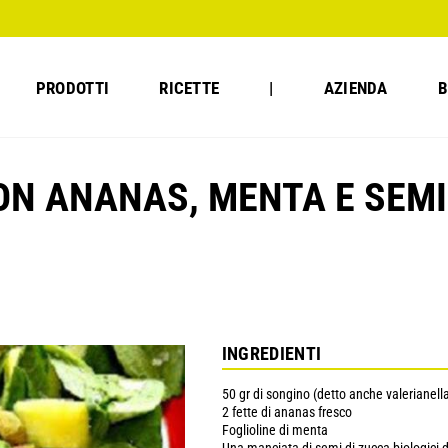
PRODOTTI
RICETTE
|
AZIENDA
B
ON ANANAS, MENTA E SEMI
INGREDIENTI
50 gr di songino (detto anche valerianell
2 fette di ananas fresco
Foglioline di menta