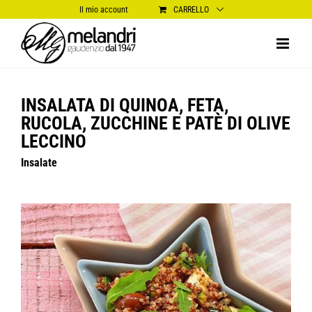
Salta
Il mio account
CARRELLO
al
contenuto
INSALATA DI QUINOA, FETA,
RUCOLA, ZUCCHINE E PATÈ DI OLIVE
LECCINO
Insalate