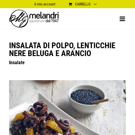
Salta
Il mio account
CARRELLO
al
contenuto
INSALATA DI POLPO, LENTICCHIE
NERE BELUGA E ARANCIO
Insalate