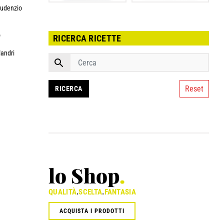
audenzio
o
RICERCA RICETTE
landri
Reset
lo Shop
.
QUALITÀ
.
SCELTA
.
FANTASIA
ACQUISTA I PRODOTTI