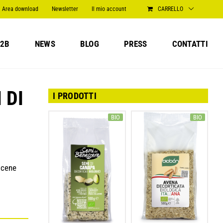
Area download
Newsletter
Il mio account
CARRELLO
2B
NEWS
BLOG
PRESS
CONTATTI
 DI
I PRODOTTI
BIO
BIO
 cene