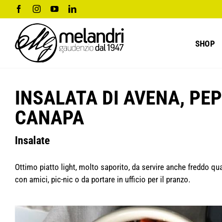
Salta
Facebook
Instagram
YouTube
LinkedIn
al
contenuto
SHOP
INSALATA DI AVENA, PEP
CANAPA
Insalate
Ottimo piatto light, molto saporito, da servire anche freddo q
con amici, pic-nic o da portare in ufficio per il pranzo.