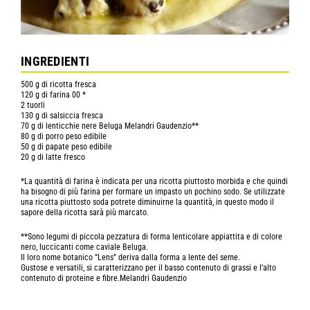
INGREDIENTI
500 g di ricotta fresca
120 g di farina 00 *
2 tuorli
130 g di salsiccia fresca
70 g di lenticchie nere Beluga Melandri Gaudenzio**
80 g di porro peso edibile
50 g di papate peso edibile
20 g di latte fresco
*La quantità di farina è indicata per una ricotta piuttosto morbida e che quindi
ha bisogno di più farina per formare un impasto un pochino sodo. Se utilizzate
una ricotta piuttosto soda potrete diminuirne la quantità, in questo modo il
sapore della ricotta sarà più marcato.
**Sono legumi di piccola pezzatura di forma lenticolare appiattita e di colore
nero, luccicanti come caviale Beluga.
Il loro nome botanico “Lens” deriva dalla forma a lente del seme.
Gustose e versatili, si caratterizzano per il basso contenuto di grassi e l’alto
contenuto di proteine e fibre.Melandri Gaudenzio