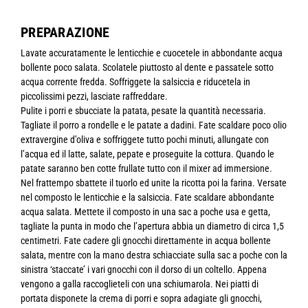
PREPARAZIONE
Lavate accuratamente le lenticchie e cuocetele in abbondante acqua
bollente poco salata. Scolatele piuttosto al dente e passatele sotto
acqua corrente fredda. Soffriggete la salsiccia e riducetela in
piccolissimi pezzi, lasciate raffreddare.
Pulite i porri e sbucciate la patata, pesate la quantità necessaria.
Tagliate il porro a rondelle e le patate a dadini. Fate scaldare poco olio
extravergine d’oliva e soffriggete tutto pochi minuti, allungate con
l’acqua ed il latte, salate, pepate e proseguite la cottura. Quando le
patate saranno ben cotte frullate tutto con il mixer ad immersione.
Nel frattempo sbattete il tuorlo ed unite la ricotta poi la farina. Versate
nel composto le lenticchie e la salsiccia. Fate scaldare abbondante
acqua salata. Mettete il composto in una sac a poche usa e getta,
tagliate la punta in modo che l’apertura abbia un diametro di circa 1,5
centimetri. Fate cadere gli gnocchi direttamente in acqua bollente
salata, mentre con la mano destra schiacciate sulla sac a poche con la
sinistra ‘staccate’ i vari gnocchi con il dorso di un coltello. Appena
vengono a galla raccoglieteli con una schiumarola. Nei piatti di
portata disponete la crema di porri e sopra adagiate gli gnocchi,