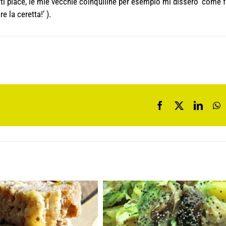
ti piace, le mie vecchie coinquiline per esempio mi dissero ‘come f
 la ceretta!’ ).