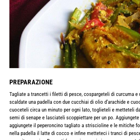
PREPARAZIONE
Tagliate a trancetti i filetti di pesce, cospargeteli di curcuma e
scaldate una padella con due cucchiai di olio d’arachide e cuoc
cuoceteli circa un minuto per ogni lato, toglieteli e metteteli d
semi di senape e lasciateli scoppiettare per un po. Aggiungete la
aggiungete il peperoncino tagliato a striscioline e le mitiche fo
nella padella il latte di cocco e infine metteteci i tranci di p