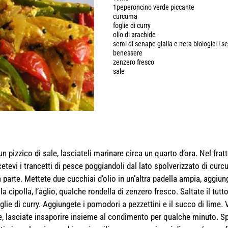
1peperoncino verde piccante
curcuma
foglie di curry
olio di arachide
semi di senape gialla e nera biologici i s
benessere
zenzero fresco
sale
 un pizzico di sale, lasciateli marinare circa un quarto d’ora. Nel fra
etevi i trancetti di pesce poggiandoli dal lato spolverizzato di curc
a parte. Mettete due cucchiai d’olio in un’altra padella ampia, aggiun
 cipolla, l’aglio, qualche rondella di zenzero fresco. Saltate il tutt
glie di curry. Aggiungete i pomodori a pezzettini e il succo di lime.
esce, lasciate insaporire insieme al condimento per qualche minuto. 