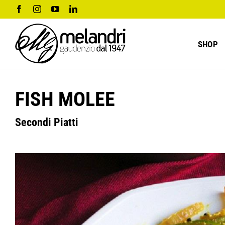
Salta
Facebook
Instagram
YouTube
LinkedIn
al
contenuto
SHOP
FISH MOLEE
Secondi Piatti