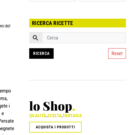
RICERCA RICETTE
emi del
Reset
ttempo
uma,
lo Shop
.
gete i
o e
QUALITÀ
.
SCELTA
.
FANTASIA
 Versate
ACQUISTA I PRODOTTI
Spegnete