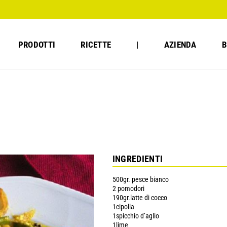
PRODOTTI
RICETTE
|
AZIENDA
B
INGREDIENTI
500gr. pesce bianco
2 pomodori
190gr.latte di cocco
1cipolla
1spicchio d’aglio
1lime