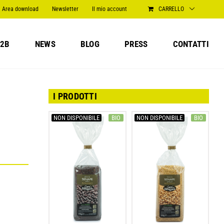
Area download
Newsletter
Il mio account
CARRELLO
2B
NEWS
BLOG
PRESS
CONTATTI
I PRODOTTI
NON DISPONIBILE
BIO
NON DISPONIBILE
BIO