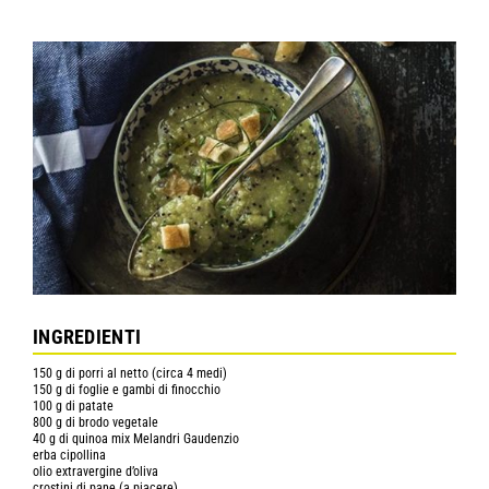
INGREDIENTI
150 g di porri al netto (circa 4 medi)
150 g di foglie e gambi di finocchio
100 g di patate
800 g di brodo vegetale
40 g di quinoa mix Melandri Gaudenzio
erba cipollina
olio extravergine d’oliva
crostini di pane (a piacere)