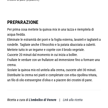
PREPARAZIONE
Per prima cosa mettete la quinoa mix in una tazza e riempitela di
acqua fredda.
Eliminate le estramità dei porri e la foglia esterna, lavateli e tagliateli a
rondelle. Tagliate anche il finocchio e la patata sbucciata a cubetti.
Mettete tutto in un tegame e coprite con il brodo vegetale.
Cuocete 20 minuti dal momento in cui inizia a bollire.
Frullate le verdure con un frullatore ad immersione fino a formare una
crema.
Scolate la quinoa mix ed unitela alla crema, cuocete altri 30 minuti.
Distribuite la crema nei piatti e completate con erba cipollina tritata,
un filo di olio extravergine d’oliva e a piacere dei crostini di pane.
Ricetta a cura di
L'ombelico di Venere
|
Link alla ricetta