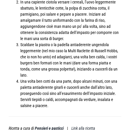
In una capiente ciotola versare i cereali, l’uovo leggermente
sbattuto, le lenticchie cotte, la polpa di zucchina cotta, il
parmigiano, poi salare e pepare a piacere. Iniziare ad
amalgamare il tutto uniformando con la farina di riso,
aggiungendone cioè man mano un po’ alla volta, sino ad
ottenere la consistenza adatta dell’impasto per comporre con
le mani una sorta di burger.
Scaldare la piastra o la padella antiaderente ungendola
leggermente (nel mio caso la Multi Raclette di Russell Hobbs,
che io non ho unto) ed adagiarci, una volta ben calda, i vostri
burgers ben formati con le mani (dare una forma piatta e
tonda, come una grossa polpetta!), iniziando a cuocerli da un
lato.
Una volta ben cotti da una parte, dopo alcuni minuti, con una
paletta antiaderente girarli e cuocerli anche dall’altro lato,
proseguendo così sino all’esaurimento dell’impasto iniziale.
Servirli tiepidi o caldi, accompagnati da verdure, insalata e
salsine a piacere.
Ricetta a cura di
Pensieri e pasticci
|
Link alla ricetta