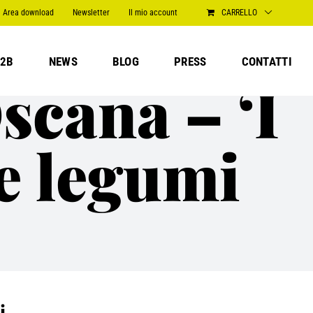
Area download
Newsletter
Il mio account
CARRELLO
2B
NEWS
BLOG
PRESS
CONTATTI
Oscana – ‘I
 e legumi