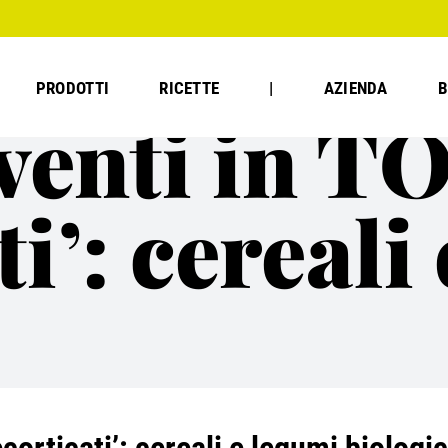
PRODOTTI
RICETTE
|
AZIENDA
B
eventi in T
i’: cereali