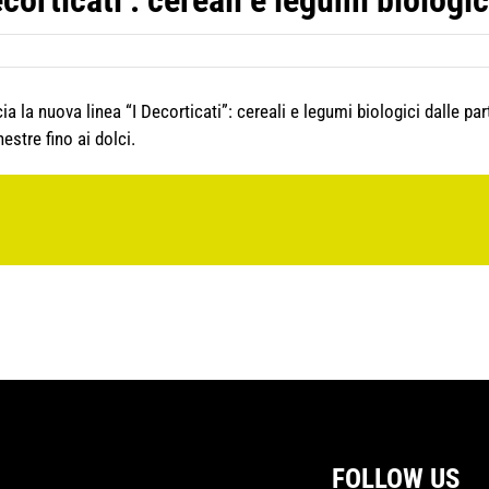
ecorticati’: cereali e legumi biologic
 la nuova linea “I Decorticati”: cereali e legumi biologici dalle parti
estre fino ai dolci.
FOLLOW US