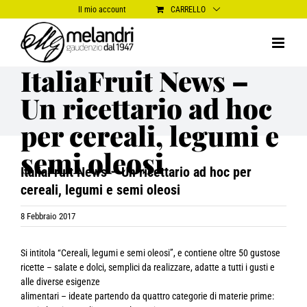
Salta
Il mio account
CARRELLO
al
contenuto
ItaliaFruit News –
Un ricettario ad hoc
per cereali, legumi e
semi oleosi
ItaliaFruit News – Un ricettario ad hoc per
cereali, legumi e semi oleosi
8 Febbraio 2017
Si intitola “Cereali, legumi e semi oleosi”, e contiene oltre 50 gustose
ricette – salate e dolci, semplici da realizzare, adatte a tutti i gusti e
alle diverse esigenze
alimentari – ideate partendo da quattro categorie di materie prime: