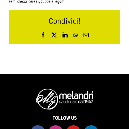
semi oleosi, cereali, zuppe e legumi.
Condividi!
Facebook
X
LinkedIn
WhatsApp
Email
FOLLOW US