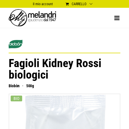
Salta
Il mio account
CARRELLO
al
contenuto
Fagioli Kidney Rossi
biologici
Biobòn
500g
BIO