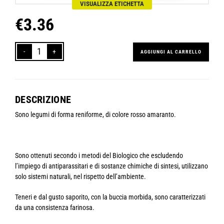
VISUALIZZA ETICHETTA
€
3.36
AGGIUNGI AL CARRELLO
Fagioli
Kidney
Rossi
biologici
DESCRIZIONE
quantità
Sono legumi di forma reniforme, di colore rosso amaranto.
Sono ottenuti secondo i metodi del Biologico che escludendo
l’impiego di antiparassitari e di sostanze chimiche di sintesi, utilizzano
solo sistemi naturali, nel rispetto dell’ambiente.
Teneri e dal gusto saporito, con la buccia morbida, sono caratterizzati
da una consistenza farinosa.