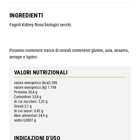
INGREDIENTI
Fagioli Kidney Rossi biologici secchi.
Possono contenere tracce di cereali contenenti glutine, soia, sesamo,
senape e lupino.
VALORI NUTRIZIONALI
valore energetico (kcal) 286
valore energetico (kj) 1.198
Proteine 20,4 g
Carboidrati 33,8 g
di cui zuccheri: 2,32 g
Grassi 2,1 g
di cui saturi: 0,42 g
fibre alimentari 24,9 g
sodio 0,0007 g
INDICAZIONI D’USO