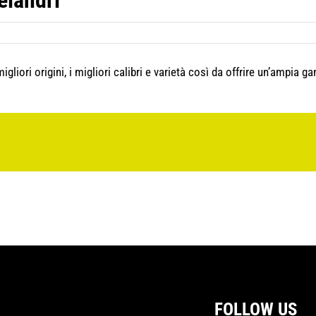
elandri
ori origini, i migliori calibri e varietà così da offrire un’ampia gamm
FOLLOW US