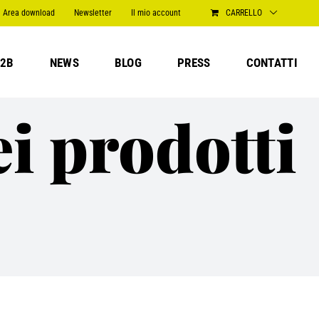
Area download
Newsletter
Il mio account
CARRELLO
2B
NEWS
BLOG
PRESS
CONTATTI
i prodotti