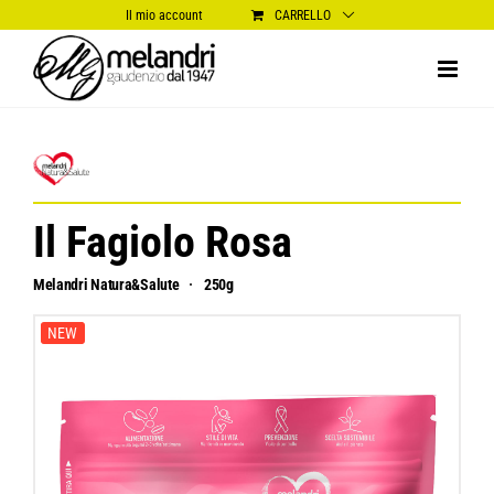
Salta
Il mio account
CARRELLO
al
contenuto
Il Fagiolo Rosa
Melandri Natura&Salute
250g
NEW